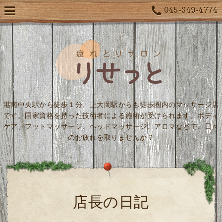
045-349-4774
港南中央駅から徒歩１分、上大岡駅からも徒歩圏内のマッサージ店
です。国家資格を持った技術者による施術が受けられます。ボディ
ケア、フットマッサージ、ヘッドマッサージ、アロマなどで、日々
のお疲れを取りませんか？
店長の日記