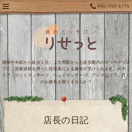
045-349-4774
港南中央駅から徒歩１分、上大岡駅からも徒歩圏内のマッサージ店
です。国家資格を持った技術者による施術が受けられます。ボディ
ケア、フットマッサージ、ヘッドマッサージ、アロマなどで、日々
のお疲れを取りませんか？
店長の日記