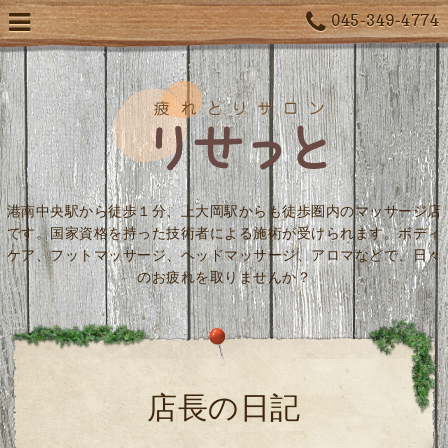
045-349-4774
港南中央駅から徒歩１分、上大岡駅からも徒歩圏内のマッサージ店
です。国家資格を持った技術者による施術が受けられます。ボディ
ケア、フットマッサージ、ヘッドマッサージ、アロマなどで、日々
のお疲れを取りませんか？
店長の日記