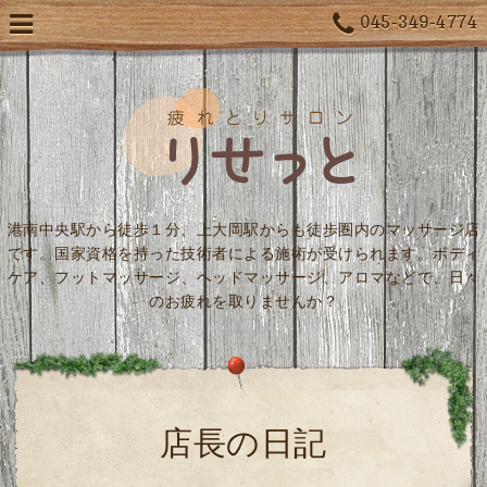
045-349-4774
港南中央駅から徒歩１分、上大岡駅からも徒歩圏内のマッサージ店
です。国家資格を持った技術者による施術が受けられます。ボディ
ケア、フットマッサージ、ヘッドマッサージ、アロマなどで、日々
のお疲れを取りませんか？
店長の日記