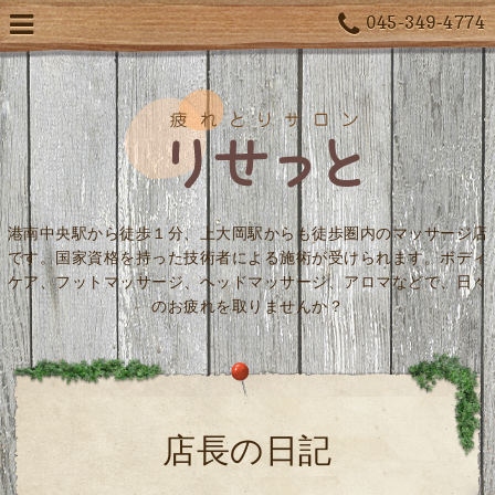
045-349-4774
港南中央駅から徒歩１分、上大岡駅からも徒歩圏内のマッサージ店
です。国家資格を持った技術者による施術が受けられます。ボディ
ケア、フットマッサージ、ヘッドマッサージ、アロマなどで、日々
のお疲れを取りませんか？
店長の日記