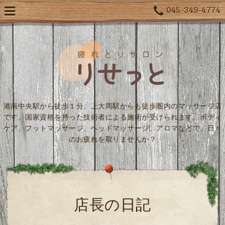
045-349-4774
港南中央駅から徒歩１分、上大岡駅からも徒歩圏内のマッサージ店
です。国家資格を持った技術者による施術が受けられます。ボディ
ケア、フットマッサージ、ヘッドマッサージ、アロマなどで、日々
のお疲れを取りませんか？
店長の日記