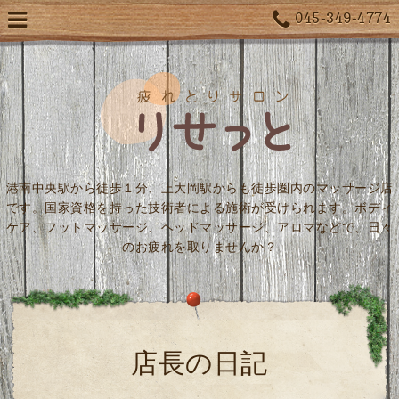
045-349-4774
港南中央駅から徒歩１分、上大岡駅からも徒歩圏内のマッサージ店
です。国家資格を持った技術者による施術が受けられます。ボディ
ケア、フットマッサージ、ヘッドマッサージ、アロマなどで、日々
のお疲れを取りませんか？
店長の日記