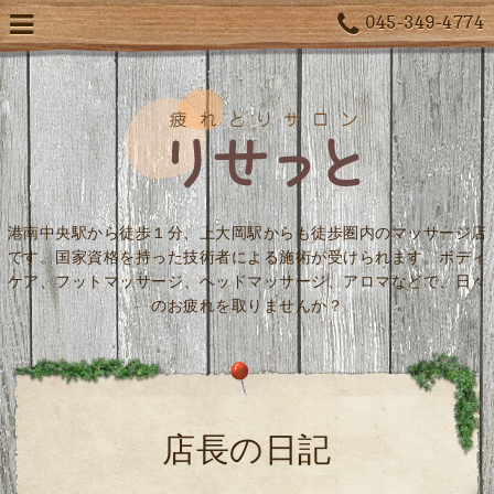
045-349-4774
港南中央駅から徒歩１分、上大岡駅からも徒歩圏内のマッサージ店
です。国家資格を持った技術者による施術が受けられます。ボディ
ケア、フットマッサージ、ヘッドマッサージ、アロマなどで、日々
のお疲れを取りませんか？
店長の日記