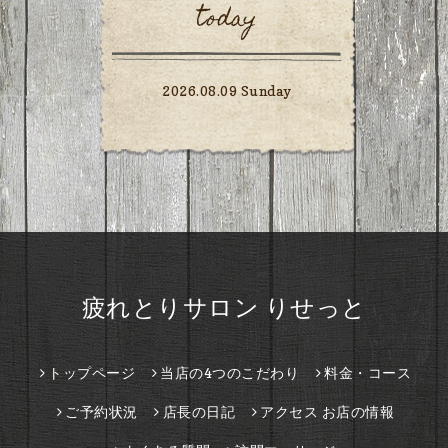
today
2026.08.09 Sunday
疲れとりサロン りせっと
トップページ
当店の4つのこだわり
料金・コース
ご予約状況
店長の日記
アクセス お店の情報