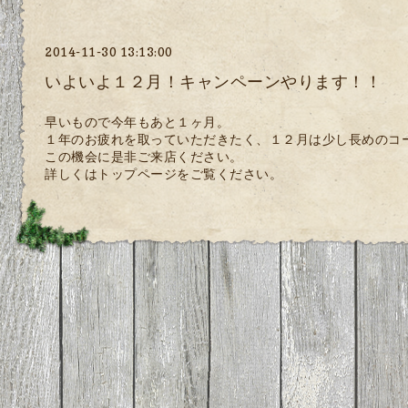
2014-11-30 13:13:00
いよいよ１２月！キャンペーンやります！！
早いもので今年もあと１ヶ月。
１年のお疲れを取っていただきたく、１２月は少し長めのコ
この機会に是非ご来店ください。
詳しくはトップページをご覧ください。