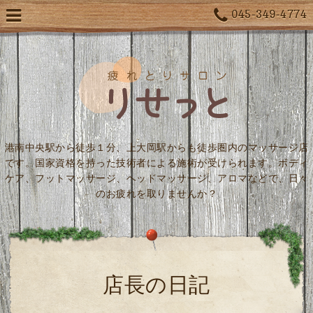
045-349-4774
港南中央駅から徒歩１分、上大岡駅からも徒歩圏内のマッサージ店
です。国家資格を持った技術者による施術が受けられます。ボディ
ケア、フットマッサージ、ヘッドマッサージ、アロマなどで、日々
のお疲れを取りませんか？
店長の日記