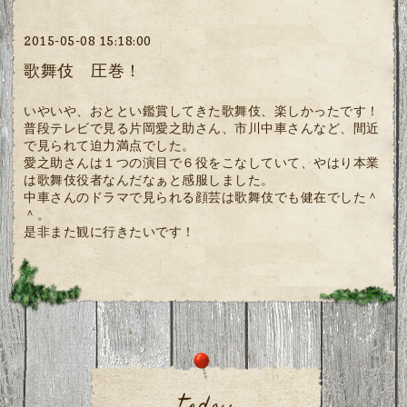
2015-05-08 15:18:00
歌舞伎 圧巻！
いやいや、おととい鑑賞してきた歌舞伎、楽しかったです！
普段テレビで見る片岡愛之助さん、市川中車さんなど、間近
で見られて迫力満点でした。
愛之助さんは１つの演目で６役をこなしていて、やはり本業
は歌舞伎役者なんだなぁと感服しました。
中車さんのドラマで見られる顔芸は歌舞伎でも健在でした＾
＾。
是非また観に行きたいです！