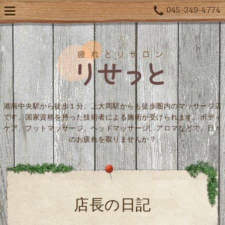
045-349-4774
港南中央駅から徒歩１分、上大岡駅からも徒歩圏内のマッサージ店
です。国家資格を持った技術者による施術が受けられます。ボディ
ケア、フットマッサージ、ヘッドマッサージ、アロマなどで、日々
のお疲れを取りませんか？
店長の日記