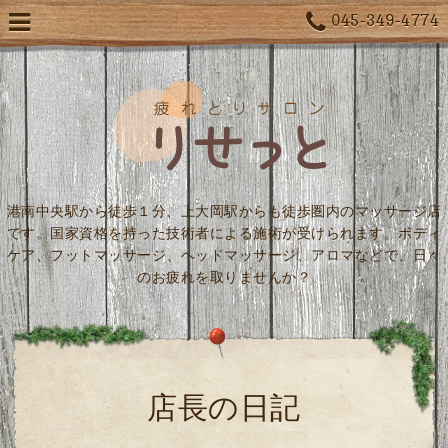
045-349-4774
港南中央駅から徒歩１分、上大岡駅からも徒歩圏内のマッサージ店
です。国家資格を持った技術者による施術が受けられます。ボディ
ケア、フットマッサージ、ヘッドマッサージ、アロマなどで、日々
のお疲れを取りませんか？
店長の日記