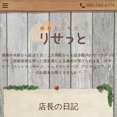
045-349-4774
港南中央駅から徒歩１分、上大岡駅からも徒歩圏内のマッサージ店
です。国家資格を持った技術者による施術が受けられます。ボディ
ケア、フットマッサージ、ヘッドマッサージ、アロマなどで、日々
のお疲れを取りませんか？
店長の日記