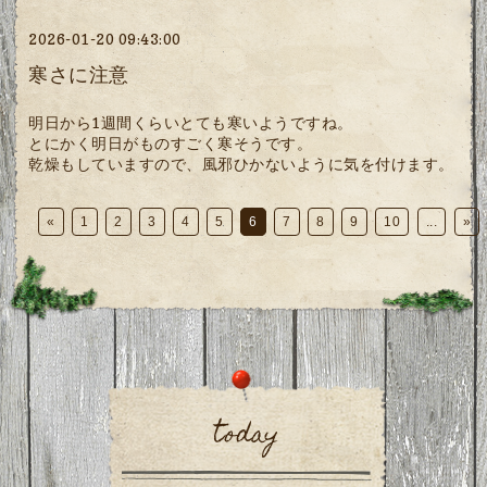
2026-01-20 09:43:00
寒さに注意
明日から1週間くらいとても寒いようですね。
とにかく明日がものすごく寒そうです。
乾燥もしていますので、風邪ひかないように気を付けます。
«
1
2
3
4
5
6
7
8
9
10
...
»
today